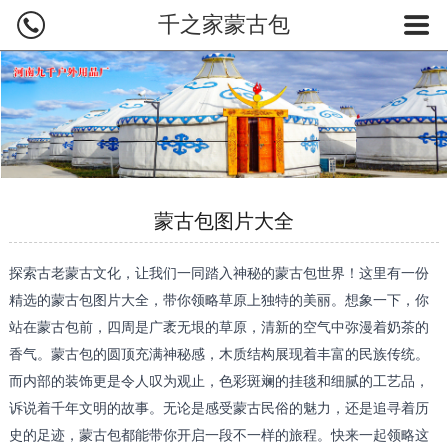
千之家蒙古包
网站首页
蒙古包产品
蒙古包价格
蒙古包图片
蒙古包图片大全
蒙古包介绍
探索古老蒙古文化，让我们一同踏入神秘的蒙古包世界！这里有一份
新闻案例
精选的蒙古包图片大全，带你领略草原上独特的美丽。想象一下，你
站在蒙古包前，四周是广袤无垠的草原，清新的空气中弥漫着奶茶的
蒙古包厂家
香气。蒙古包的圆顶充满神秘感，木质结构展现着丰富的民族传统。
联系我们
而内部的装饰更是令人叹为观止，色彩斑斓的挂毯和细腻的工艺品，
诉说着千年文明的故事。无论是感受蒙古民俗的魅力，还是追寻着历
史的足迹，蒙古包都能带你开启一段不一样的旅程。快来一起领略这