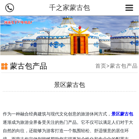
千之家蒙古包
网站首页
蒙古包产品
蒙古包价格
蒙古包图片
蒙古包产品
首页
>
蒙古包产品
蒙古包介绍
景区蒙古包
新闻案例
蒙古包厂家
作为一种融合经典建筑与现代文化创意的旅游休闲方式，
景区蒙古包
联系我们
逐渐成为旅游业界备受关注的热门产品。它不仅可以满足人们对于大
自然的向往，还能够为游客打造一个氛围轻松、舒适惬意的居住环